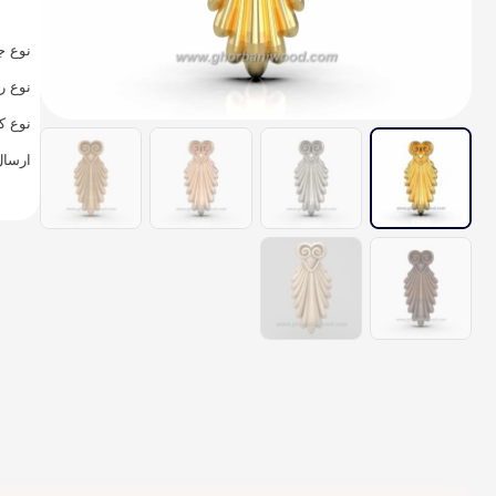
نوع ج
نوع ر
نوع ک
ارسال