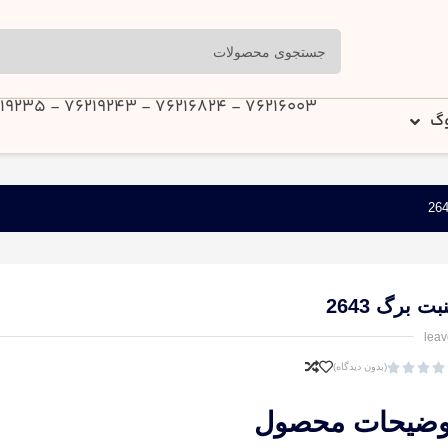
76216003 - 76216824 - 76219243 - 76219235
وگ
بت برگ 2643
leav




(بدون دیدگاه)
وضیحات محصول