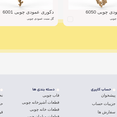
 چوبی 6050
دکوری عمودی چوبی 6001
چوبی
گل منبت عمودی چوبی
حساب کاربری
دسته بندی ها
پیشخوان
قاب چوبی
نح
قطعات آشپزخانه چوبی
جزییات حساب
حر
قطعات خانه چوبی
سفارش ها
قو
قطعات مبلمان چوبی