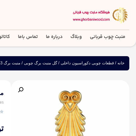
منبت چوب قربانی
وبلاگ
درباره ما
تماس باما
کاتال
خانه
/
قطعات چوبی دکوراسیون داخلی
/
گل منبت برگ چوبی
/ منبت برگ 2643
من
es

ت