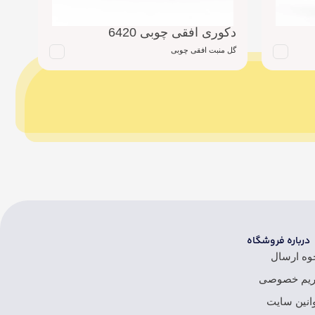
دکوری افقی چوبی 6420
دکو
گل منبت افقی چوبی
گل م
درباره فروشگاه
وه ارسال
یم خصوصی
انین سایت