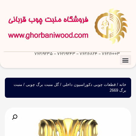
76216003 - 76216824 - 76219243 - 76219235
خانه
/
قطعات چوبی دکوراسیون داخلی
/
گل منبت برگ چوبی
/ منبت
برگ 2669