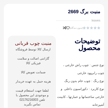
منبت برگ 2669
leaves





(بدون دیدگاه)
توضیحات
منبت چوب قربانی
محصول
ارسال کالا توسط فروشگاه
گارانتی اصالت و سلامت
فیزیکی کالا
نوع جنس : چوب راش خارجی ،
ضمانت تعویض کالا
چوب رابروود خارجی
نوع رنگ : چوب خام بدون رنگ
هزینه حمل به عهده خریدار
نوع کاربرد : دکوراسیون داخلی و
لطفا جهت استعلام قیمت
و موجودی این محصول با
خارجی ساختمانها و عمارتها ، کابینت
تلفن 02176216003
تماس بگیرید
آشپزخانه