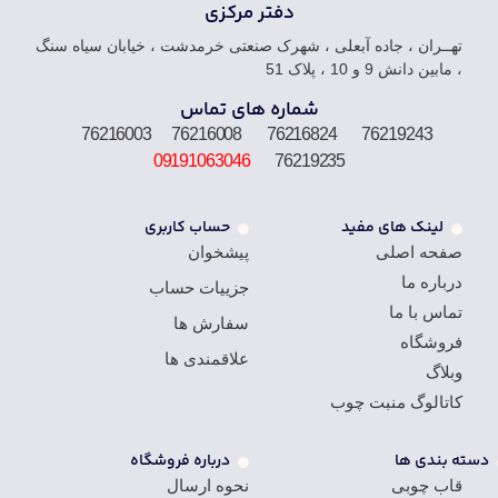
دفتر مرکزی
تهــران ، جاده آبعلی ، شهرک صنعتی خرمدشت ، خیابان سیاه سنگ
، مابین دانش 9 و 10 ، پلاک 51
شماره های تماس
76219243 76216824 76216008 76216003
09191063046
76219235
لینک های مفید
حساب کاربری
صفحه اصلی
پیشخوان
درباره ما
جزییات حساب
تماس با ما
سفارش ها
فروشگاه
علاقمندی ها
وبلاگ
کاتالوگ منبت چوب
دسته بندی ها
درباره فروشگاه
قاب چوبی
نحوه ارسال