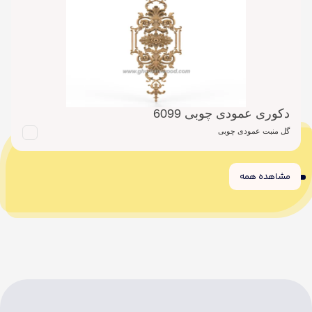
دکوری عمودی چوبی 6099
گل منبت عمودی چوبی
مشاهده همه
6
5
4
3
2
1