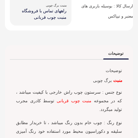
ارسال کالا : بوسیله باربری های
منبت برگ چوبی
راههای تماس با فروشگاه
معتبر و تیپاکس
منبت چوب قربانی
توضیحات
توضیحات
منبت
برگ چوبی
نوع جنس : سرستون چوب راش خارجی با کیفیت میباشد ،
که در مجموعه
منبت چوب قربانی
توسط کادری مجرب
تولید میگردد.
نوع رنگ : چوب خام بدون رنگ میباشد ، تا خریدار مطابق
سلیقه و دکوراسیون محیط مورد استفاده خود رنگ آمیزی