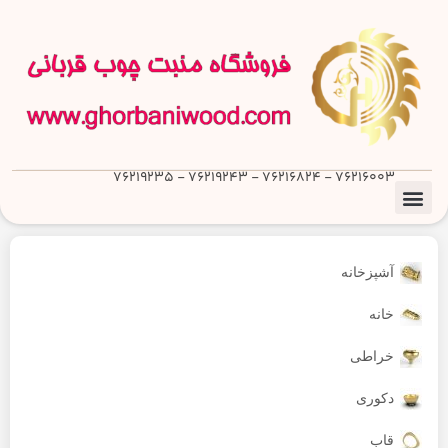
76216003 - 76216824 - 76219243 - 76219235
آشپزخانه
خانه
خراطی
دکوری
قاب