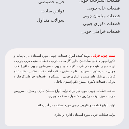
قطعات آشپزخانه چوبی
حریم خصوصی
قطعات خانه چوبی
قوانین سایت
قطعات مبلمان چوبی
سوالات متداول
قطعات دکوری چوبی
قطعات خراطی چوبی
منبت چوب قربانی
تولید کننده انواع قطعات چوبی مورد استفاده در تزيينات و
دکوراسيون داخلی ساختمان نظير: گل منبت چوبی ، قطعات منبت درب چوبی ،
نرده چوبی منبت و خراطی ، کتيبه های چوبی ، سرستون چوبی ، انواع قاب
چوبی ، سرستون ، سرتاج ، تاج ، ستون ، قاب آینه ، قاب عکس ، قاب تابلو
فرش ، پروفیل های منبت و ابزاری چوبی ، دستگیره ، قطعات خراطی کوچک و
بزرگ ، قطعات دکوری متنوع دکوراسیون داخلی
ساخت قطعات چوبی مورد نياز براِی توليد انواع مبلمان اداری و منزل ، سرويس
خواب ، ميز، بوفه ، ويترين ، کنسول ، ساعت دیواری
تولید انواع قطعات و ظروف چوبی مورد استفاده در آشپزخانه
تولید قطعات چوبی مورد استفاده اداری و تجاری