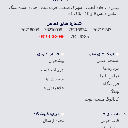
تهــران ، جاده آبعلی ، شهرک صنعتی خرمدشت ، خیابان سیاه سنگ
، مابین دانش 9 و 10 ، پلاک 51
شماره های تماس
76219243 76216824 76216008 76216003
09191063046
76219235
لینک های مفید
حساب کاربری
صفحه اصلی
پیشخوان
درباره ما
جزییات حساب
تماس با ما
سفارش ها
فروشگاه
علاقمندی ها
وبلاگ
کاتالوگ منبت چوب
دسته بندی ها
درباره فروشگاه
قاب چوبی
نحوه ارسال