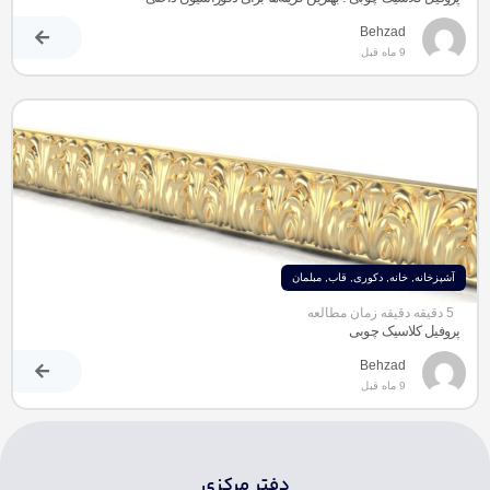
Behzad
9 ماه قبل
آشپزخانه
,
خانه
,
دکوری
,
قاب
,
مبلمان
5 دقیقه دقیقه زمان مطالعه
پروفیل کلاسیک چوبی
Behzad
9 ماه قبل
دفتر مرکزی