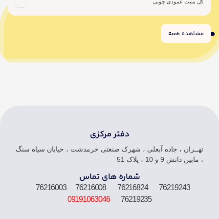
گل منبت عمودی چوبی
مشاهده همه
6
5
4
3
2
1
دفتر مرکزی
تهــران ، جاده آبعلی ، شهرک صنعتی خرمدشت ، خیابان سیاه سنگ
، مابین دانش 9 و 10 ، پلاک 51
شماره های تماس
76219243 76216824 76216008 76216003
09191063046
76219235