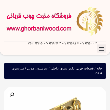
76216003 - 76216824 - 76219243 - 76219235
خانه
/
قطعات چوبی دکوراسیون داخلی
/
سرستون چوبی
/ سرستون
2304