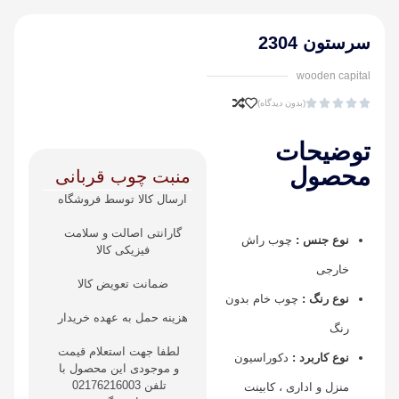
سرستون 2304
wooden capital





(بدون دیدگاه)
توضیحات
محصول
منبت چوب قربانی
ارسال کالا توسط فروشگاه
گارانتی اصالت و سلامت
نوع جنس :
چوب راش
فیزیکی کالا
خارجی
ضمانت تعویض کالا
نوع رنگ :
چوب خام بدون
هزینه حمل به عهده خریدار
رنگ
لطفا جهت استعلام قیمت
نوع کاربرد :
دکوراسیون
و موجودی این محصول با
تلفن 02176216003
منزل و اداری ، کابینت