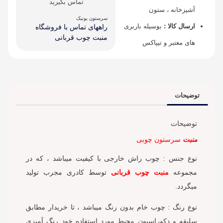
تماس بگیرید
آشپزخانه ، ستون
سرستون یونیک
ارسال کالا :
بوسیله باربری
راههای تماس با فروشگاه
منبت چوب قربانی
های معتبر و تیپاکس
توضیحات
توضیحات
منبت
سرستون چوبی
نوع جنس : چوب راش خارجی با کیفیت میباشد ، که در
مجموعه
منبت چوب قربانی
توسط کادری مجرب تولید
میگردد.
نوع رنگ : چوب خام بدون رنگ میباشد ، تا خریدار مطابق
سلیقه و دکوراسیون محیط مورد استفاده خود رنگ آمیزی