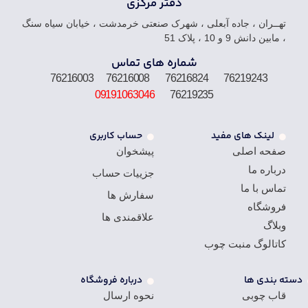
دفتر مرکزی
تهــران ، جاده آبعلی ، شهرک صنعتی خرمدشت ، خیابان سیاه سنگ
، مابین دانش 9 و 10 ، پلاک 51
شماره های تماس
76219243 76216824 76216008 76216003
09191063046
76219235
لینک های مفید
حساب کاربری
صفحه اصلی
پیشخوان
درباره ما
جزییات حساب
تماس با ما
سفارش ها
فروشگاه
علاقمندی ها
وبلاگ
کاتالوگ منبت چوب
دسته بندی ها
درباره فروشگاه
قاب چوبی
نحوه ارسال