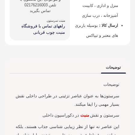
تلفن 02176216003
منزل و اداری ، کابینت
تماس بگیرید
آشپزخانه ، درب سازی
منبت سرستون
ارسال کالا :
بوسیله باربری
راههای تماس با فروشگاه
منبت چوب قربانی
های معتبر و تیپاکس
توضیحات
توضیحات
سرستون‌ها به عنوان عناصر تزئینی در طراحی داخلی نقش
بسیار مهمی را ایفا میکنند.
سرستون و نقش
منبت
در دکوراسیون داخلی
این عناصر نه تنها از نظر زیبایی شناسی جذاب هستند، بلکه