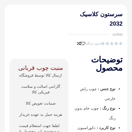
سرستون کلاسیک
2032
corbel





(بدون دیدگاه)
توضیحات
محصول
منبت چوب قربانی
ارسال کالا توسط فروشگاه
گارانتی اصالت و سلامت
نوع جنس :
چوب راش
فیزیکی کالا
خارجی
ضمانت تعویض کالا
نوع رنگ :
چوب خام بدون
هزینه حمل به عهده خریدار
رنگ
لطفا جهت استعلام قیمت
نوع کاربرد :
دکوراسیون
و موجودی این محصول با