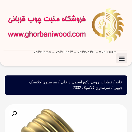
76216003 - 76216824 - 76219243 - 76219235
خانه
/
قطعات چوبی دکوراسیون داخلی
/
سرستون کلاسیک
چوبی
/ سرستون کلاسیک 2032