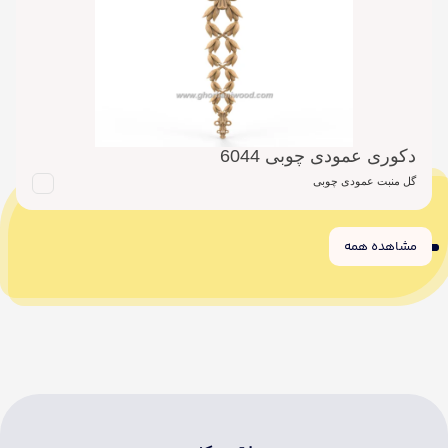
دکوری عمودی چوبی 6044
گل منبت عمودی چوبی
مشاهده همه
6
5
4
3
2
1