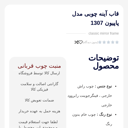
قاب آینه چوبی مدل
پاپیون 1307
classic mirror frame





(بدون دیدگاه)
توضیحات
محصول
منبت چوب قربانی
ارسال کالا توسط فروشگاه
گارانتی اصالت و سلامت
نوع جنس :
چوب راش
فیزیکی کالا
خارجی ، فینگرجوینت رابروود
ضمانت تعویض کالا
خارجی
هزینه حمل به عهده خریدار
نوع رنگ :
چوب خام بدون
لطفا جهت استعلام قیمت
رنگ
و موجودی این محصول با