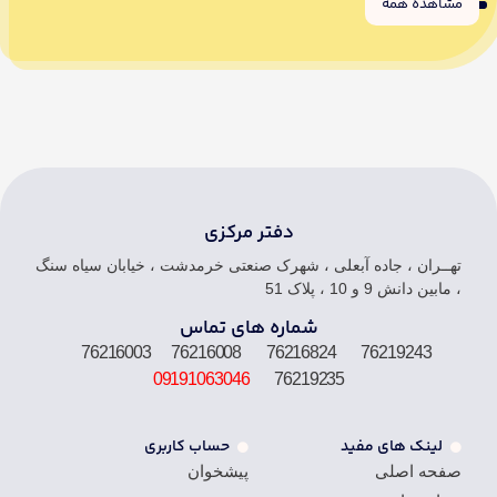
مشاهده همه
6
5
4
3
2
1
دفتر مرکزی
تهــران ، جاده آبعلی ، شهرک صنعتی خرمدشت ، خیابان سیاه سنگ
، مابین دانش 9 و 10 ، پلاک 51
شماره های تماس
76219243 76216824 76216008 76216003
09191063046
76219235
لینک های مفید
حساب کاربری
صفحه اصلی
پیشخوان