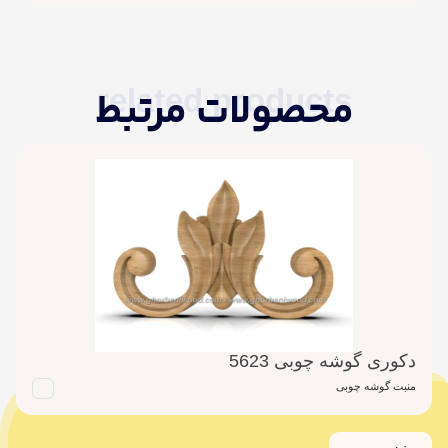
related products
محصولات مرتبط
دکوری گوشه چوبی 5623
منبت گوشه چوبی