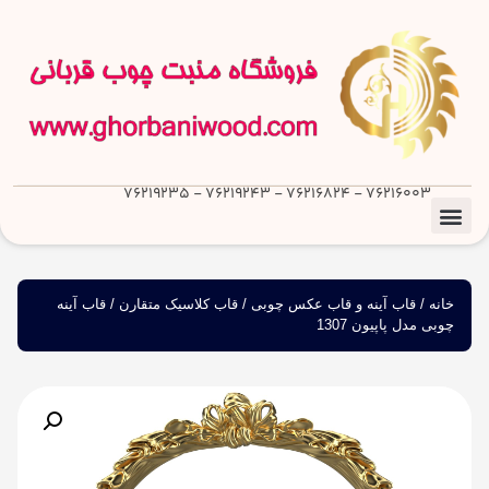
76216003 - 76216824 - 76219243 - 76219235
خانه
/
قاب آینه و قاب عکس چوبی
/
قاب کلاسیک متقارن
/ قاب آینه
چوبی مدل پاپیون 1307