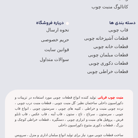
کاتالوگ منبت چوب
دسته بندی ها
درباره فروشگاه
قاب چوبی
نحوه ارسال
قطعات آشپزخانه چوبی
حریم خصوصی
قطعات خانه چوبی
قوانین سایت
قطعات مبلمان چوبی
سوالات متداول
قطعات دکوری چوبی
قطعات خراطی چوبی
منبت چوب قربانی
تولید کننده انواع قطعات چوبی مورد استفاده در تزيينات و
دکوراسيون داخلی ساختمان نظير: گل منبت چوبی ، قطعات منبت درب چوبی ،
نرده چوبی منبت و خراطی ، کتيبه های چوبی ، سرستون چوبی ، انواع قاب
چوبی ، سرستون ، سرتاج ، تاج ، ستون ، قاب آینه ، قاب عکس ، قاب تابلو
فرش ، پروفیل های منبت و ابزاری چوبی ، دستگیره ، قطعات خراطی کوچک و
بزرگ ، قطعات دکوری متنوع دکوراسیون داخلی
ساخت قطعات چوبی مورد نياز براِی توليد انواع مبلمان اداری و منزل ، سرويس