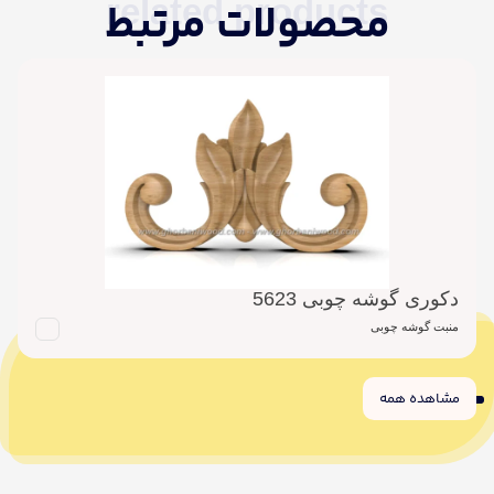
related products
محصولات مرتبط
دکوری گوشه چوبی 5623
منبت گوشه چوبی
مشاهده همه
6
5
4
3
2
1