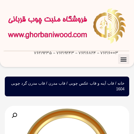
76216003 - 76216824 - 76219243 - 76219235
خانه
/
قاب آینه و قاب عکس چوبی
/
قاب مدرن
/ قاب مدرن گرد چوبی
1604