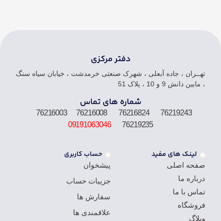
دفتر مرکزی
تهــران ، جاده آبعلی ، شهرک صنعتی خرمدشت ، خیابان سیاه سنگ
، مابین دانش 9 و 10 ، پلاک 51
شماره های تماس
76219243 76216824 76216008 76216003
09191063046
76219235
لینک های مفید
حساب کاربری
صفحه اصلی
پیشخوان
درباره ما
جزییات حساب
تماس با ما
سفارش ها
فروشگاه
علاقمندی ها
وبلاگ