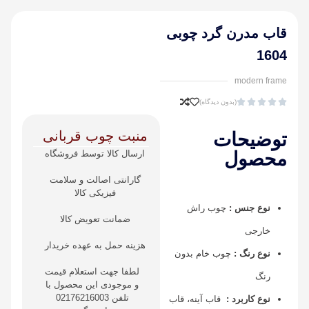
قاب مدرن گرد چوبی
1604
modern frame





(بدون دیدگاه)
منبت چوب قربانی
توضیحات
محصول
ارسال کالا توسط فروشگاه
گارانتی اصالت و سلامت
فیزیکی کالا
نوع جنس :
چوب راش
ضمانت تعویض کالا
خارجی
هزینه حمل به عهده خریدار
نوع رنگ :
چوب خام بدون
لطفا جهت استعلام قیمت
رنگ
و موجودی این محصول با
تلفن 02176216003
نوع کاربرد :
قاب آینه، قاب