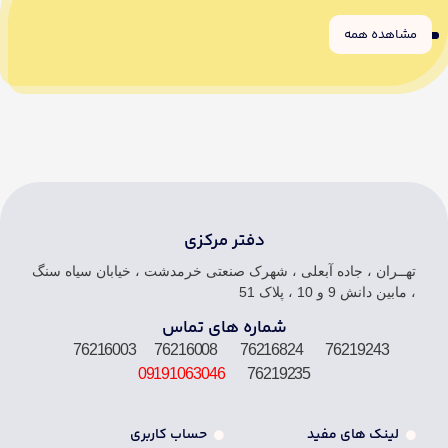
مشاهده همه
6
5
4
3
2
1
دفتر مرکزی
تهــران ، جاده آبعلی ، شهرک صنعتی خرمدشت ، خیابان سیاه سنگ
، مابین دانش 9 و 10 ، پلاک 51
شماره های تماس
76219243 76216824 76216008 76216003
09191063046
76219235
لینک های مفید
حساب کاربری