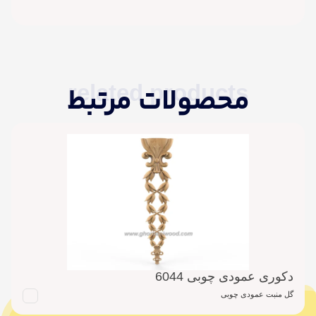
related products
محصولات مرتبط
دکوری عمودی چوبی 6044
گل منبت عمودی چوبی