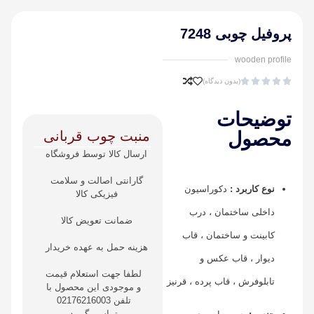
پروفیل چوبی 7248
wooden profile





(بدون دیدگاه)
توضیحات
منبت چوب قربانی
محصول
ارسال کالا توسط فروشگاه
گارانتی اصالت و سلامت
نوع کاربرد :
دکوراسیون
فیزیکی کالا
داخلی ساختمان ، درب
ضمانت تعویض کالا
کابینت و ساختمان ، قاب
هزینه حمل به عهده خریدار
دیوار ، قاب عکس و
لطفا جهت استعلام قیمت
تابلوفرش ، قاب پرده ، قرنیز
و موجودی این محصول با
تلفن 02176216003
تماس بگیرید