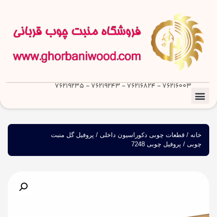
76216003 - 76216824 - 76219243 - 76219235
خانه
/
قطعات چوبی دکوراسیون داخلی
/
پروفیل گل منبت
چوبی
/ پروفیل چوبی 7248