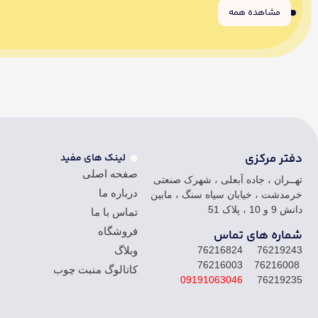
مشاهده همه
6
5
4
3
2
1
دفتر مرکزی
لینک های مفید
صفحه اصلی
تهــران ، جاده آبعلی ، شهرک صنعتی
درباره ما
خرمدشت ، خیابان سیاه سنگ ، مابین
دانش 9 و 10 ، پلاک 51
تماس با ما
فروشگاه
شماره های تماس
76219243 76216824
وبلاگ
76216008 76216003
کاتالوگ منبت چوب
09191063046
76219235