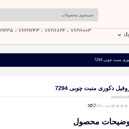
76216003 - 76216824 - 76219243 - 76219235
وگ
ری منبت چوبی 7294
وفیل دکوری منبت چوبی 7294
carved prof




(بدون دیدگاه)
وضیحات محصول