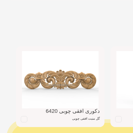
دکوری افقی چوبی 6420
دکو
گل منبت افقی چوبی
گل م