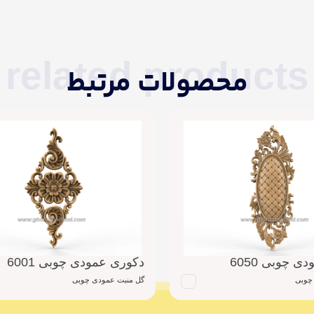
related products
محصولات مرتبط
 چوبی 6050
دکوری عمودی چوبی 6001
چوبی
گل منبت عمودی چوبی