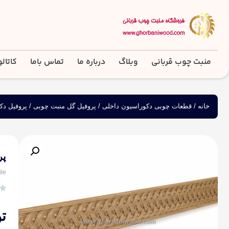
منبت چوب قربانی
وبلاگ
درباره ما
تماس باما
کاتال
خانه
/
قطعات چوبی دکوراسیون داخلی
/
پروفیل گل منبت چوبی
/ پروفیل دکو
پر
ile

ت