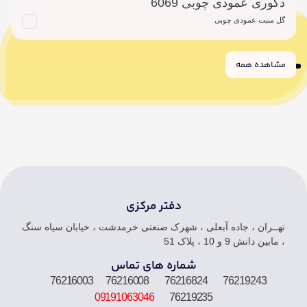
دکوری عمودی چوبی 6069
گل منبت عمودی چوبی
مشاهده همه
6
5
4
3
2
1
دفتر مرکزی
تهــران ، جاده آبعلی ، شهرک صنعتی خرمدشت ، خیابان سیاه سنگ
، مابین دانش 9 و 10 ، پلاک 51
شماره های تماس
76219243 76216824 76216008 76216003
09191063046
76219235