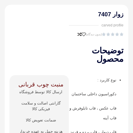
زوار 7407
carved profile





(بدون دیدگاه)
توضیحات
محصول
نوع کاربرد :
منبت چوب قربانی
ارسال کالا توسط فروشگاه
دکوراسیون داخلی ساختمان
گارانتی اصالت و سلامت
قاب عکس ، قاب تابلوفرش و
فیزیکی کالا
قاب آینه
ضمانت تعویض کالا
هزینه حمل به عهده خریدار
قاب دیوار ، قاب پرده و قرنیز