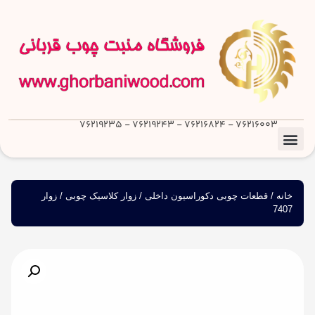
76216003 - 76216824 - 76219243 - 76219235
خانه
/
قطعات چوبی دکوراسیون داخلی
/
زوار کلاسیک چوبی
/ زوار
7407