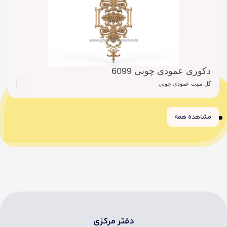
دکوری عمودی چوبی 6099
گل منبت عمودی چوبی
مشاهده همه
6
5
4
3
2
1
دفتر مرکزی