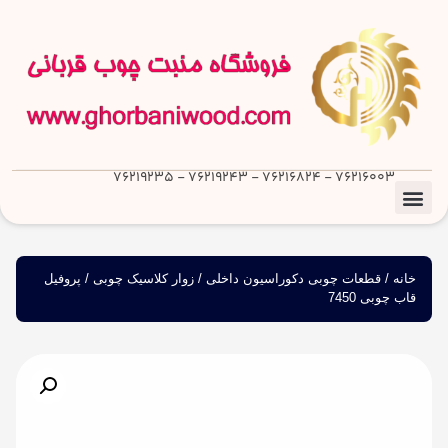
76216003 - 76216824 - 76219243 - 76219235
خانه
/
قطعات چوبی دکوراسیون داخلی
/
زوار کلاسیک چوبی
/ پروفیل
قاب چوبی 7450