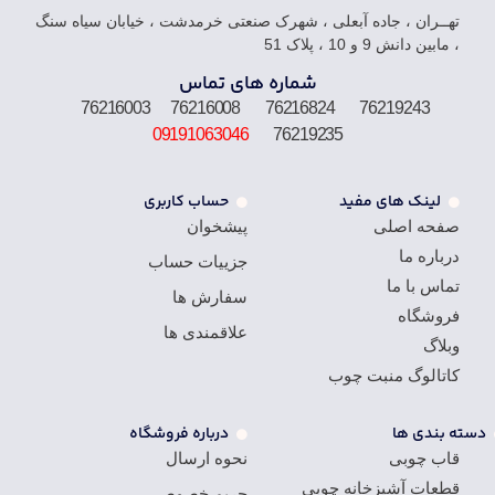
تهــران ، جاده آبعلی ، شهرک صنعتی خرمدشت ، خیابان سیاه سنگ
، مابین دانش 9 و 10 ، پلاک 51
شماره های تماس
76219243 76216824 76216008 76216003
09191063046
76219235
لینک های مفید
حساب کاربری
صفحه اصلی
پیشخوان
درباره ما
جزییات حساب
تماس با ما
سفارش ها
فروشگاه
علاقمندی ها
وبلاگ
کاتالوگ منبت چوب
دسته بندی ها
درباره فروشگاه
قاب چوبی
نحوه ارسال
قطعات آشپزخانه چوبی
حریم خصوصی