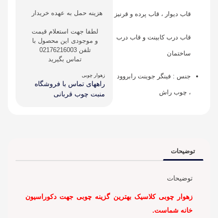
هزینه حمل به عهده خریدار
قاب دیوار ، قاب پرده و قرنیز
لطفا جهت استعلام قیمت
قاب درب کابینت و قاب درب
و موجودی این محصول با
تلفن 02176216003
ساختمان
تماس بگیرید
جنس : فینگر جوینت رابروود
زهوار چوبی
راههای تماس با فروشگاه
، چوب راش
منبت چوب قربانی
توضیحات
توضیحات
زهوار چوبی کلاسیک بهترین گزینه چوبی جهت دکوراسیون
خانه شماست.