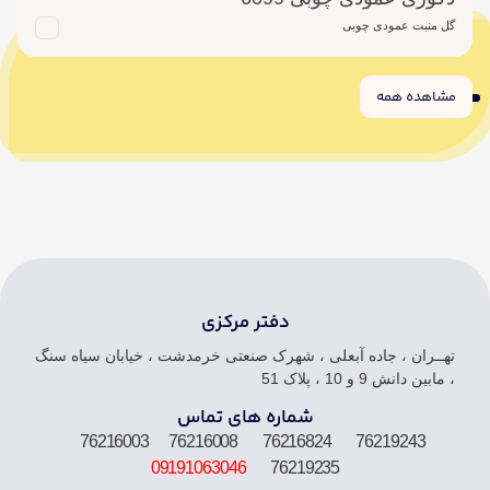
گل منبت عمودی چوبی
مشاهده همه
6
5
4
3
2
1
دفتر مرکزی
تهــران ، جاده آبعلی ، شهرک صنعتی خرمدشت ، خیابان سیاه سنگ
، مابین دانش 9 و 10 ، پلاک 51
شماره های تماس
76219243 76216824 76216008 76216003
09191063046
76219235