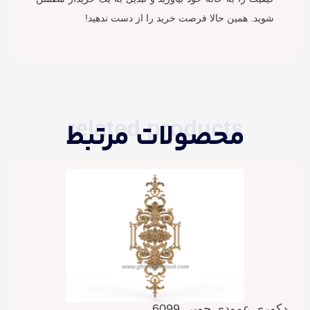
شوید. همین حالا فرصت خرید را از دست ندهید!
related products
محصولات مرتبط
دکوری عمودی چوبی 6099