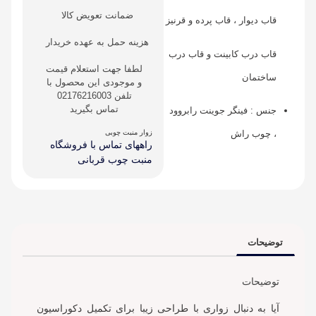
ضمانت تعویض کالا
قاب دیوار ، قاب پرده و قرنیز
هزینه حمل به عهده خریدار
قاب درب کابینت و قاب درب
لطفا جهت استعلام قیمت
ساختمان
و موجودی این محصول با
تلفن 02176216003
تماس بگیرید
جنس : فینگر جوینت رابروود
، چوب راش
زوار منبت چوبی
راههای تماس با فروشگاه
منبت چوب قربانی
توضیحات
توضیحات
آیا به دنبال زواری با طراحی زیبا برای تکمیل دکوراسیون