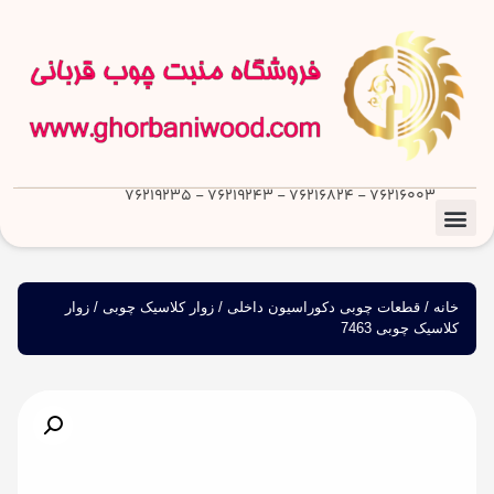
76216003 - 76216824 - 76219243 - 76219235
خانه
/
قطعات چوبی دکوراسیون داخلی
/
زوار کلاسیک چوبی
/ زوار
کلاسیک چوبی 7463